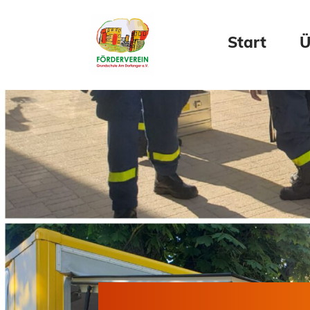
Start
Ü